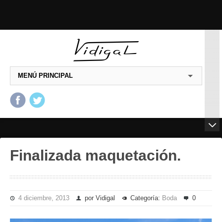
MENÚ PRINCIPAL
Salta al contenido principal
Salta al contenido
secundario
Finalizada maquetación.
4 diciembre, 2013
por Vidigal
Categoría:
Boda
0