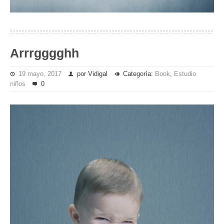
Arrrgggghh
19 mayo, 2017
por Vidigal
Categoría:
Book
,
Estudio
niños
0