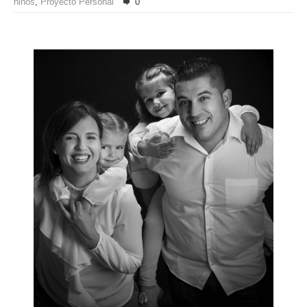
niños
,
Proyecto Personal
0