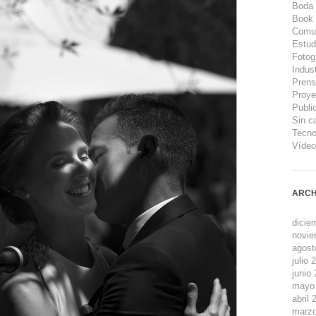
Boda
Book
Comu
Estud
Fotog
Indust
Pren
Proye
Public
Sin c
Tecnol
Vídeo
ARCH
dicie
novie
agost
julio 
junio
mayo
abril 
marzo