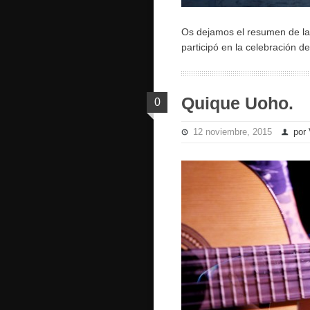
Os dejamos el resumen de la p
participó en la celebración 
Quique Uoho.
0
12 noviembre, 2015
por 