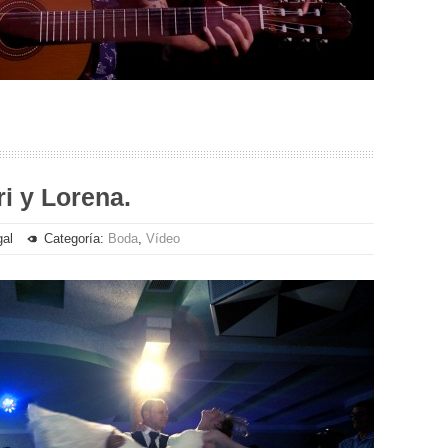
ri y Lorena.
gal
Categoría:
Boda
,
Vídeo