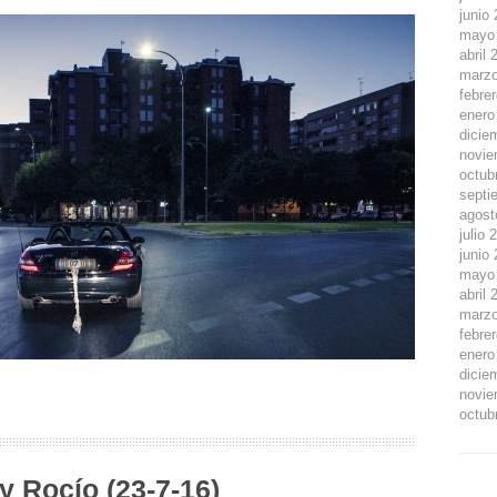
junio
mayo
abril 
marzo
febre
enero
dicie
novie
octub
septi
agost
julio 
junio
mayo
abril 
marzo
febre
enero
dicie
novie
octub
 y Rocío (23-7-16)