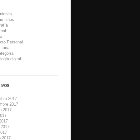
niones
io niños
rafía
rial
sa
cto Personal
itaria
ategoría
ogía digital
IVOS
mbre 2017
mbre 2017
o 2017
2017
 2017
 2017
2017
 2017