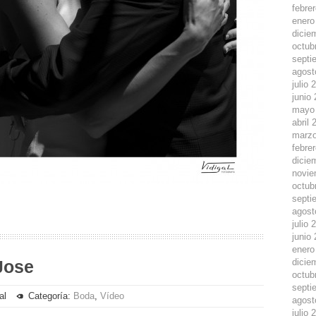
febre
enero
dicie
octub
septi
agost
julio 
junio
mayo
abril 
marzo
febre
dicie
novie
octub
septi
agost
julio 
junio
enero
 Jose
dicie
octub
septi
al
Categoría:
Boda
,
Vídeo
agost
julio 