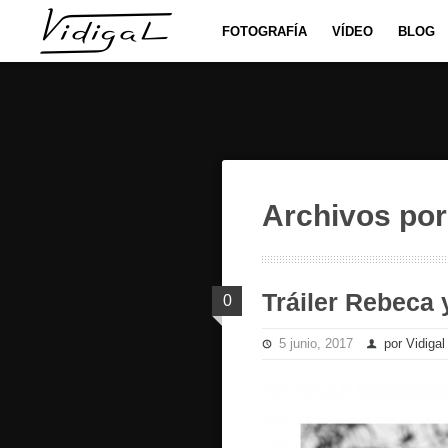
Salta al contenido principal
Salta al contenido secundario
MENÚ PRINCIPAL
FOTOGRAFÍA
VÍDEO
BLOG
Archivos por
Tráiler Rebeca 
0
5 junio, 2017
por Vidigal