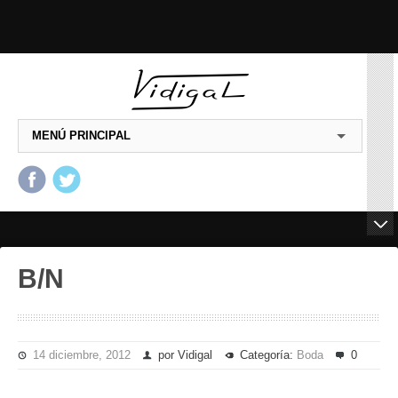
MENÚ PRINCIPAL
Salta al contenido principal
Salta al contenido
secundario
B/N
14 diciembre, 2012
por Vidigal
Categoría:
Boda
0