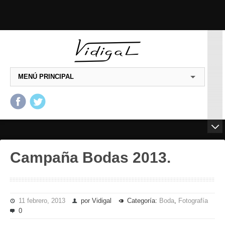
MENÚ PRINCIPAL
Salta al contenido principal
Salta al contenido
secundario
Campaña Bodas 2013.
11 febrero, 2013
por Vidigal
Categoría:
Boda
,
Fotografía
0