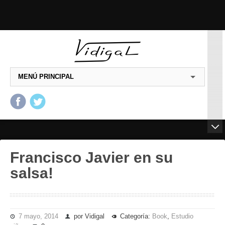
MENÚ PRINCIPAL
Salta al contenido principal
Salta al contenido
secundario
Francisco Javier en su
salsa!
7 mayo, 2014
por Vidigal
Categoría:
Book
,
Estudio