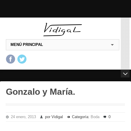
MENÚ PRINCIPAL
Salta al contenido principal
Salta al contenido
secundario
Gonzalo y María.
24 enero, 2013
por Vidigal
Categoría:
Boda
0