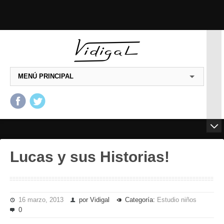
MENÚ PRINCIPAL
Salta al contenido principal
Salta al contenido
secundario
Lucas y sus Historias!
16 marzo, 2013
por Vidigal
Categoría:
Estudio niños
0