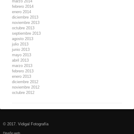
marzo 2014
febrero 2014
enero 2014
diciembre 2013
noviembre 2013
octubre 2013
septiembre 2013
agosto 2013
julio 2013
junio 2013
mayo 2013
abril 2013
marzo 2013
febrero 2013
enero 2013
diciembre 2012
noviembre 2012
octubre 2012
© 2017. Vidigal Fotografía
Diseño web