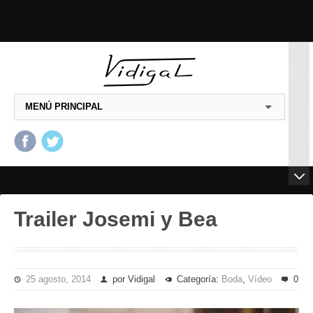
MENÚ PRINCIPAL
Salta al contenido principal
Salta al contenido
secundario
Trailer Josemi y Bea
25 agosto, 2014
por Vidigal
Categoría:
Boda
,
Vídeo
0