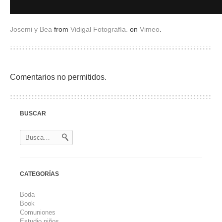
Josemi y Bea
from
Vidigal Fotografía.
on
Vimeo
.
Comentarios no permitidos.
BUSCAR
CATEGORÍAS
Boda
Book
Comuniones
Estudio niños