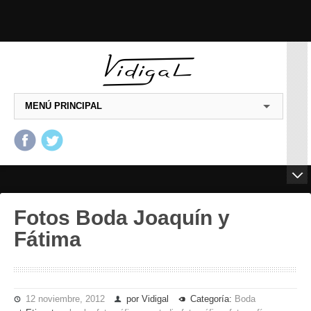
MENÚ PRINCIPAL
Salta al contenido principal
Salta al contenido
secundario
Fotos Boda Joaquín y
Fátima
12 noviembre, 2012
por Vidigal
Categoría:
Boda