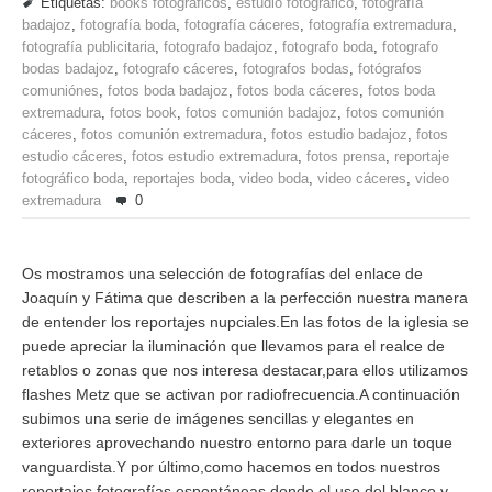
Etiquetas:
books fotográficos
,
estudio fotográfico
,
fotografía
badajoz
,
fotografía boda
,
fotografía cáceres
,
fotografía extremadura
,
fotografía publicitaria
,
fotografo badajoz
,
fotografo boda
,
fotografo
bodas badajoz
,
fotografo cáceres
,
fotografos bodas
,
fotógrafos
comuniónes
,
fotos boda badajoz
,
fotos boda cáceres
,
fotos boda
extremadura
,
fotos book
,
fotos comunión badajoz
,
fotos comunión
cáceres
,
fotos comunión extremadura
,
fotos estudio badajoz
,
fotos
estudio cáceres
,
fotos estudio extremadura
,
fotos prensa
,
reportaje
fotográfico boda
,
reportajes boda
,
video boda
,
video cáceres
,
video
extremadura
0
Os mostramos una selección de fotografías del enlace de
Joaquín y Fátima que describen a la perfección nuestra manera
de entender los reportajes nupciales.En las fotos de la iglesia se
puede apreciar la iluminación que llevamos para el realce de
retablos o zonas que nos interesa destacar,para ellos utilizamos
flashes Metz que se activan por radiofrecuencia.A continuación
subimos una serie de imágenes sencillas y elegantes en
exteriores aprovechando nuestro entorno para darle un toque
vanguardista.Y por último,como hacemos en todos nuestros
reportajes,fotografías espontáneas donde el uso del blanco y