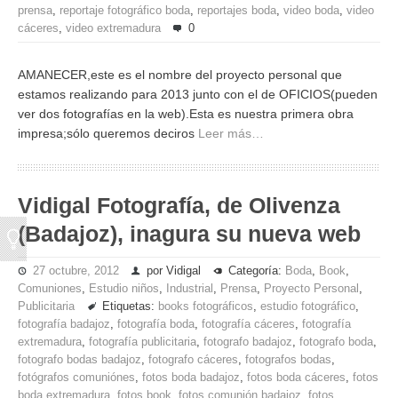
prensa
,
reportaje fotográfico boda
,
reportajes boda
,
video boda
,
video
cáceres
,
video extremadura
0
AMANECER,este es el nombre del proyecto personal que
estamos realizando para 2013 junto con el de OFICIOS(pueden
ver dos fotografías en la web).Esta es nuestra primera obra
impresa;sólo queremos deciros
Leer más…
Vidigal Fotografía, de Olivenza
(Badajoz), inagura su nueva web
27 octubre, 2012
por Vidigal
Categoría:
Boda
,
Book
,
Comuniones
,
Estudio niños
,
Industrial
,
Prensa
,
Proyecto Personal
,
Publicitaria
Etiquetas:
books fotográficos
,
estudio fotográfico
,
fotografía badajoz
,
fotografía boda
,
fotografía cáceres
,
fotografía
extremadura
,
fotografía publicitaria
,
fotografo badajoz
,
fotografo boda
,
fotografo bodas badajoz
,
fotografo cáceres
,
fotografos bodas
,
fotógrafos comuniónes
,
fotos boda badajoz
,
fotos boda cáceres
,
fotos
boda extremadura
,
fotos book
,
fotos comunión badajoz
,
fotos