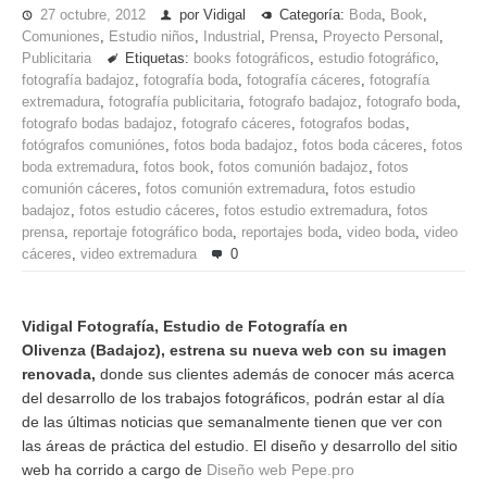
27 octubre, 2012
por Vidigal
Categoría:
Boda
,
Book
,
Comuniones
,
Estudio niños
,
Industrial
,
Prensa
,
Proyecto Personal
,
Publicitaria
Etiquetas:
books fotográficos
,
estudio fotográfico
,
fotografía badajoz
,
fotografía boda
,
fotografía cáceres
,
fotografía
extremadura
,
fotografía publicitaria
,
fotografo badajoz
,
fotografo boda
,
fotografo bodas badajoz
,
fotografo cáceres
,
fotografos bodas
,
fotógrafos comuniónes
,
fotos boda badajoz
,
fotos boda cáceres
,
fotos
boda extremadura
,
fotos book
,
fotos comunión badajoz
,
fotos
comunión cáceres
,
fotos comunión extremadura
,
fotos estudio
badajoz
,
fotos estudio cáceres
,
fotos estudio extremadura
,
fotos
prensa
,
reportaje fotográfico boda
,
reportajes boda
,
video boda
,
video
cáceres
,
video extremadura
0
Vidigal Fotografía, Estudio de Fotografía en
Olivenza (Badajoz), estrena su nueva web con su imagen
renovada,
donde sus clientes además de conocer más acerca
del desarrollo de los trabajos fotográficos, podrán estar al día
de las últimas noticias que semanalmente tienen que ver con
las áreas de práctica del estudio. El diseño y desarrollo del sitio
web ha corrido a cargo de
Diseño web Pepe.pro